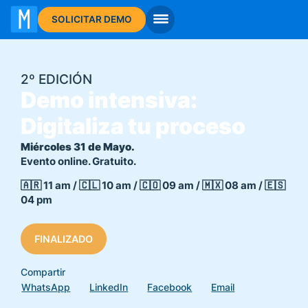
I
SOLICITAR DEMO
2º EDICIÓN
Demo intensiva:
Digitaliza tu proceso
Miércoles 31 de Mayo.
Evento online. Gratuito.
🇦🇷 11 am / 🇨🇱 10 am / 🇨🇴 09 am / 🇲🇽 08 am / 🇪🇸
04 pm
FINALIZADO
Compartir
WhatsApp
LinkedIn
Facebook
Email