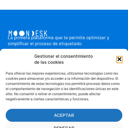
La primera plataforma que te permite optimizar y
simplificar el proceso de etiquetado.
El aliado tecnológico de tu equipo: Integra
Gestionar el consentimiento
proveedores, equipos e imprenta facilitando la fluidez
de las cookies
en la comunicación y la sincronía de las tareas. Agiliza
y permite la trazabilidad de las tareas relacionadas
Para ofrecer las mejores experiencias, utilizamos tecnologías como las
con el diseño de packaging. Todo en un solo lugar.
cookies para almacenar y/o acceder a la información del dispositivo. El
consentimiento de estas tecnologías nos permitirá procesar datos como
el comportamiento de navegación o las identificaciones únicas en este
sitio. No consentir o retirar el consentimiento, puede afectar
Política
negativamente a ciertas características y funciones.
de
Privacida
ACEPTAR
d
info@moondesk.com
Cookies