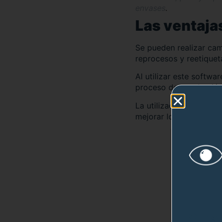
envases
.
Las ventaja
Se pueden realizar ca
reprocesos y reetiquet
Al utilizar este softwa
proceso de aprobación 
La utilización de Moon
mejorar los tiempos de
Susc