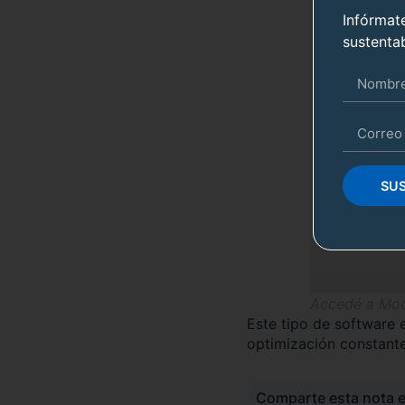
Infórmat
sustentab
SUS
Accedé a Moo
Este tipo de software 
optimización constante
Comparte esta nota 