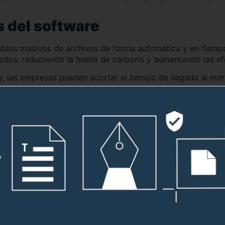
s del software
mbios masivos de archivos de forma automática y en tiemp
ados, reduciendo la huella de carbono y aumentando las efi
re, las empresas pueden acortar el tiempo de llegada al mer
y aumentar la productividad del equipo.
desk permite reducir los errores hasta un 100%, los repro
 aprobación en un 55%, logrando la trazabilidad a lo largo
ríbite a nuestro newsletter