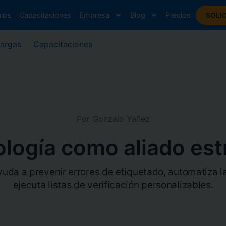
nios
Capacitaciones
Empresa
Blog
Precios
SOLI
argas
Capacitaciones
Por Gonzalo Yañez
ología como aliado est
yuda a prevenir errores de etiquetado, automatiza 
ejecuta listas de verificación personalizables.