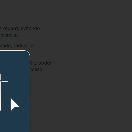
o récord, evitando
ciencias.
cado, reducir el
cesos en un 60% y poder
 de todo el proceso.