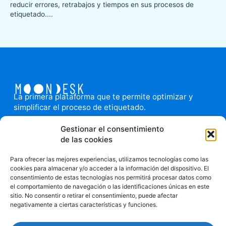
reducir errores, retrabajos y tiempos en sus procesos de
etiquetado....
La primera plataforma que te permite optimizar y
simplificar el proceso de etiquetado.
El aliado tecnológico de tu equipo: Integra
Gestionar el consentimiento
proveedores, equipos e imprenta facilitando la fluidez
de las cookies
en la comunicación y la sincronía de las tareas. Agiliza
y permite la trazabilidad de las tareas relacionadas
Para ofrecer las mejores experiencias, utilizamos tecnologías como las
con el diseño de packaging. Todo en un solo lugar.
cookies para almacenar y/o acceder a la información del dispositivo. El
consentimiento de estas tecnologías nos permitirá procesar datos como
el comportamiento de navegación o las identificaciones únicas en este
sitio. No consentir o retirar el consentimiento, puede afectar
negativamente a ciertas características y funciones.
Política
de