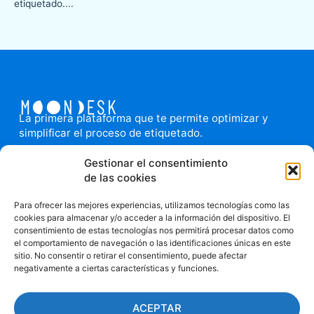
etiquetado....
La primera plataforma que te permite optimizar y
simplificar el proceso de etiquetado.
El aliado tecnológico de tu equipo: Integra
Gestionar el consentimiento
proveedores, equipos e imprenta facilitando la fluidez
de las cookies
en la comunicación y la sincronía de las tareas. Agiliza
y permite la trazabilidad de las tareas relacionadas
Para ofrecer las mejores experiencias, utilizamos tecnologías como las
con el diseño de packaging. Todo en un solo lugar.
cookies para almacenar y/o acceder a la información del dispositivo. El
consentimiento de estas tecnologías nos permitirá procesar datos como
el comportamiento de navegación o las identificaciones únicas en este
sitio. No consentir o retirar el consentimiento, puede afectar
negativamente a ciertas características y funciones.
Política
de
Privacida
ACEPTAR
d