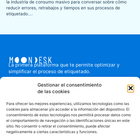
la industria de consumo masivo para conversar sobre cómo
reducir errores, retrabajos y tiempos en sus procesos de
etiquetado....
La primera plataforma que te permite optimizar y
simplificar el proceso de etiquetado.
El aliado tecnológico de tu equipo: Integra
Gestionar el consentimiento
proveedores, equipos e imprenta facilitando la fluidez
de las cookies
en la comunicación y la sincronía de las tareas. Agiliza
y permite la trazabilidad de las tareas relacionadas
Para ofrecer las mejores experiencias, utilizamos tecnologías como las
con el diseño de packaging. Todo en un solo lugar.
cookies para almacenar y/o acceder a la información del dispositivo. El
consentimiento de estas tecnologías nos permitirá procesar datos como
el comportamiento de navegación o las identificaciones únicas en este
sitio. No consentir o retirar el consentimiento, puede afectar
negativamente a ciertas características y funciones.
Política
de