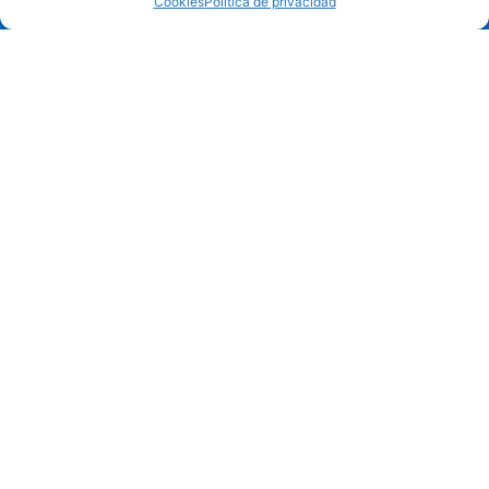
Cookies
Política de privacidad
Suscríbite a nuestro newsletter
Infórmate sobre mejoras en procesos, packaging,
etiquetado, sustentabilidad, normativas y
regulaciones.
SUSCRÍBITE