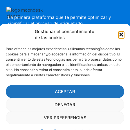
La primera plataforma que te permite optimizar y
simplificar el proceso de etiquetado.
Gestionar el consentimiento
El aliado tecnológico de tu equipo: Integra
de las cookies
proveedores, equipos e imprenta facilitando la fluidez
en la comunicación y la sincronía de las tareas. Agiliza
Para ofrecer las mejores experiencias, utilizamos tecnologías como las
y permite la trazabilidad de las tareas relacionadas
cookies para almacenar y/o acceder a la información del dispositivo. El
con el diseño de packaging. Todo en un solo lugar.
consentimiento de estas tecnologías nos permitirá procesar datos como
el comportamiento de navegación o las identificaciones únicas en este
sitio. No consentir o retirar el consentimiento, puede afectar
negativamente a ciertas características y funciones.
Política
de
ACEPTAR
Privacida
d
info@moondesk.com
DENEGAR
Cookies
VER PREFERENCIAS
CONTÁCTANOS